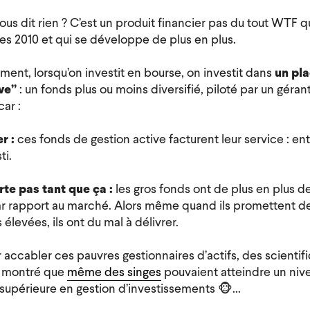
vous dit rien ? C’est un produit financier pas du tout WTF q
es 2010 et qui se développe de plus en plus.
ment, lorsqu’on investit en bourse, on investit dans
un pl
ve”
: un fonds plus ou moins diversifié, piloté par un géra
car :
er :
ces fonds de gestion active facturent leur service : ent
ti.
rte pas tant que ça :
les gros fonds ont de plus en plus de
r rapport au marché. Alors même quand ils promettent d
levées, ils ont du mal à délivrer.
r accabler ces pauvres gestionnaires d’actifs, des scientif
t montré que
même des singes
pouvaient atteindre un niv
upérieure en gestion d’investissements 🐵...