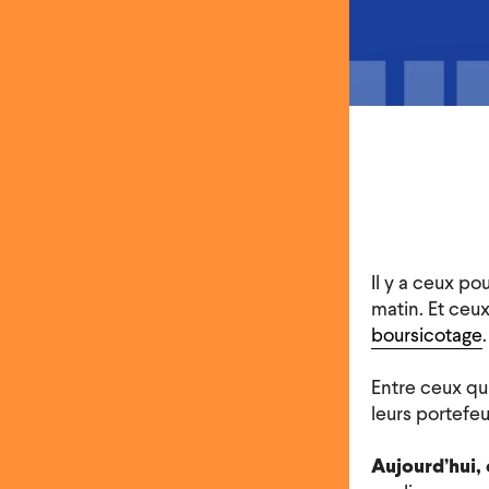
Il y a ceux p
matin. Et ceux
boursicotage
.
Entre ceux qu
leurs portefeui
Aujourd’hui,