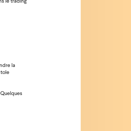
s le trading
ndre la
ctole
Quelques