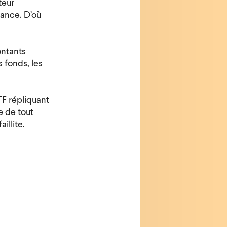
teur
mance. D’où
ontants
s fonds, les
TF répliquant
e de tout
illite.