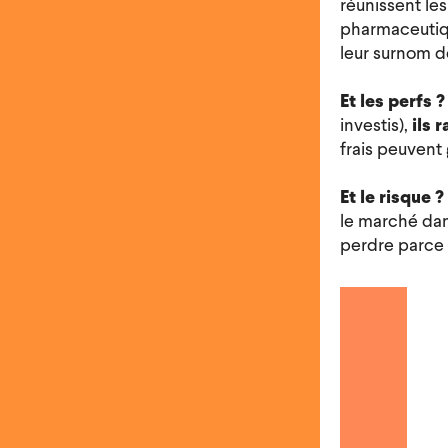
réunissent le
pharmaceutiqu
leur surnom 
Et les perfs ?
investis),
ils 
frais peuvent
Et le risque ?
le marché dans
perdre parce q