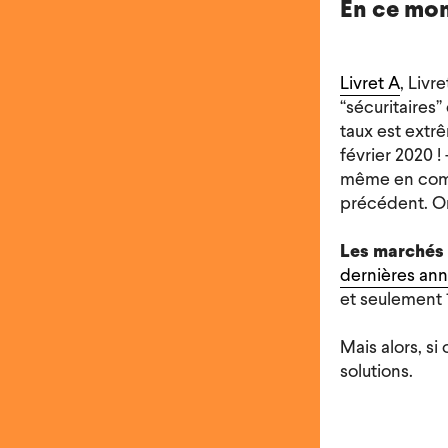
En ce mom
Livret A
, Livr
“sécuritaires”
taux est extrê
février 2020 ! 
même en compil
précédent. On 
Les marchés f
dernières an
et seulement 1
Mais alors, si
solutions.