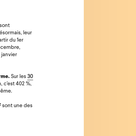
sont
ésormais, leur
rtir du 1er
décembre,
 janvier
rme.
Sur les
30
n, c’est 402 %,
 même.
F
sont une des