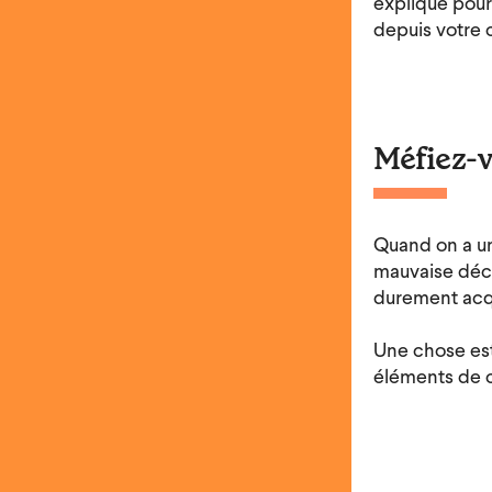
explique pour
depuis votre 
Méfiez-v
Quand on a un 
mauvaise déci
durement acq
Une chose est
éléments de c