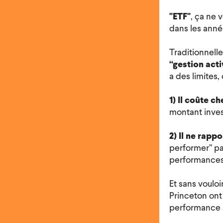
"ETF"
, ça ne 
dans les anné
Traditionnelle
“gestion acti
a des limites, 
1) Il coûte ch
montant inves
2)
Il ne rappo
performer” pa
performances é
Et sans vouloi
Princeton on
performance s