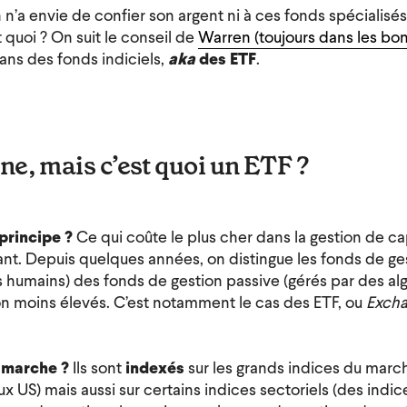
 n’a envie de confier son argent ni à ces fonds spécialisés
it quoi ? On suit le conseil de
Warren (toujours dans les bo
ans des fonds indiciels,
aka
des ETF
.
e, mais c’est quoi un ETF ?
 principe ?
Ce qui coûte le plus cher dans la gestion de capi
rant. Depuis quelques années, on distingue les fonds de ge
s humains) des fonds de gestion passive (gérés par des al
ion moins élevés. C’est notamment le cas des ETF, ou
Excha
marche ?
Ils sont
i
ndexés
sur les grands indices du mar
x US) mais aussi sur certains indices sectoriels (des indic