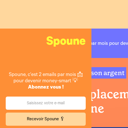
Spoune
2 emails par mois pour de
Placer son argent
Spoune, c'est 2 emails par mois 📩
pour devenir money-smart 💡
Abonnez vous !
Le pire place
d'épargne