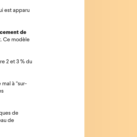
ui est apparu
acement de
nt. Ce modèle
re 2 et 3 % du
 mal à “sur-
es
iques de
eau de