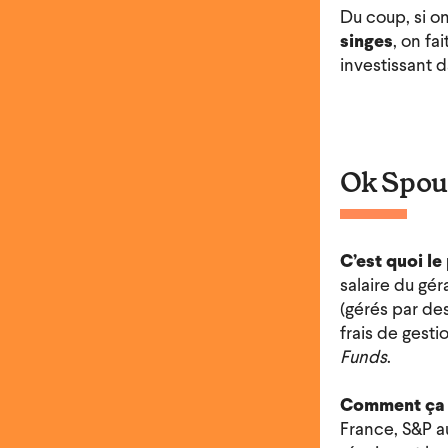
Du coup, si on
singes
, on fa
investissant d
Ok Spoun
C’est quoi le
salaire du gé
(gérés par de
frais de gest
Funds
.
Comment ça 
France, S&P au