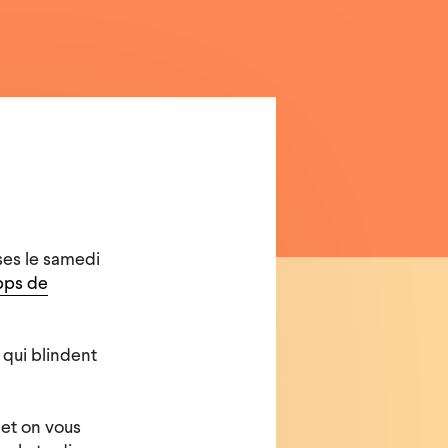
ses le samedi
pps de
 qui blindent
s
et on vous