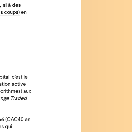
,
ni à des
ns coups)
en
tal, c’est le
stion active
gorithmes) aux
nge Traded
ché (CAC40 en
es qui