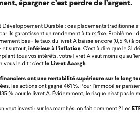
ent, épargner c’est perdre de l’argent.
et Développement Durable : ces placements traditionnels 
 car ils garantissent un rendement à taux fixe. Problème : d
mement bas - le taux du livret A baisse encore (0,5 %) à pa
- et surtout,
inférieur à l’inflation
. C’est à dire que le 31 
ant tous vos intérêts, votre livret A vaut moins qu’au 1er
vous le dit : c’est
le Livret Aaargh
.
inanciers ont une rentabilité supérieure sur le long te
nées
, les actions ont gagné 461 %. Pour l’immobilier parisie
35 % pour le livret A. Évidemment, le risque n’est pas le
 on veut investir sur les marchés, on fait comment ? Les
ET