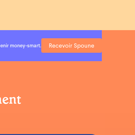
Recevoir Spoune
venir money-smart.
ment