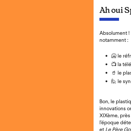
Ah oui S
Absolument ! 
notamment :
🥶 le réf
📺 la tél
🥤 le pla
🙋 le sy
Bon, le plasti
innovations 
XIXème, près
l’époque déte
et
Le Père Gor