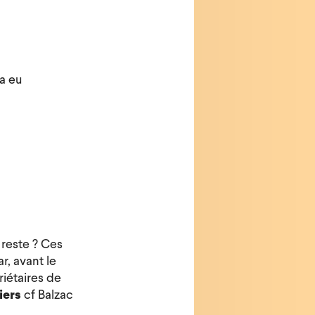
a eu
 reste ? Ces
r, avant le
riétaires de
iers
cf Balzac