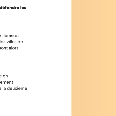
 défendre les
VIIIème et
es villes de
sont alors
ie en
ellement
e la deuxième