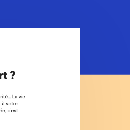
rt ?
rité… La vie
 à votre
ée, c’est