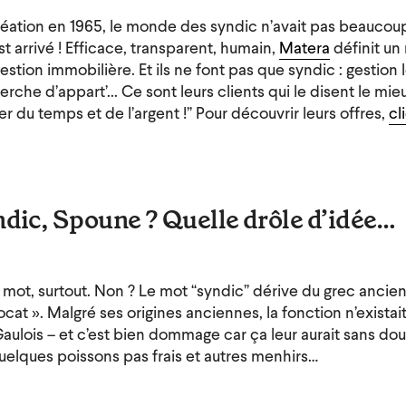
réation en 1965, le monde des syndic n’avait pas beaucou
t arrivé ! Efficace, transparent, humain,
Matera
définit un
stion immobilière. Et ils ne font pas que syndic : gestion 
rche d’appart’... Ce sont leurs clients qui le disent le mie
er du temps et de l’argent !” Pour découvrir leurs offres,
cl
ndic, Spoune ? Quelle drôle d’idée…
 mot, surtout. Non ? Le mot “syndic” dérive du grec ancie
ocat ». Malgré ses origines anciennes, la fonction n’exista
aulois – et c’est bien dommage car ça leur aurait sans dou
uelques poissons pas frais et autres menhirs…