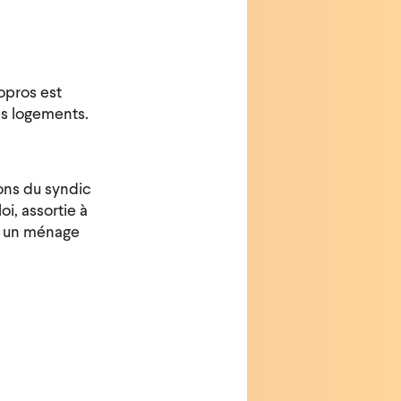
opros est
es logements.
ions du syndic
oi, assortie à
e un ménage