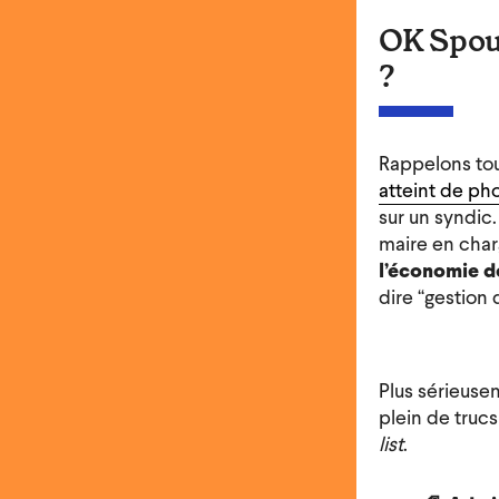
OK Spoun
?
Rappelons tou
atteint de ph
sur un syndic.
maire en char
l’économie d
dire “gestion
Plus sérieuse
plein de trucs
list
.