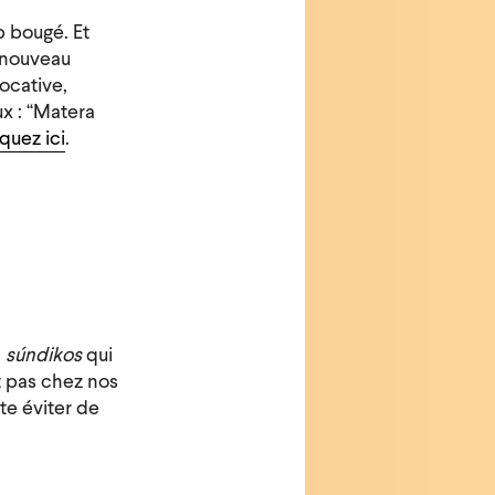
p bougé. Et
 nouveau
locative,
ux : “Matera
iquez ici
.
n
súndikos
qui
it pas chez nos
te éviter de