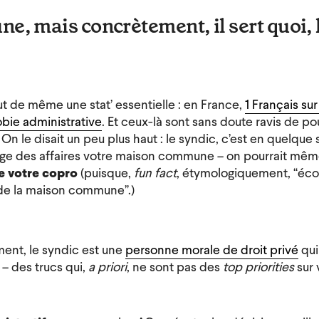
e, mais concrètement, il sert quoi, 
t de même une stat’ essentielle : en France,
1 Français sur
obie administrative
. Et ceux-là sont sans doute ravis de p
 On le disait un peu plus haut : le syndic, c’est en quelque 
ge des affaires votre maison commune – on pourrait mêm
e votre copro
(puisque,
fun fact
, étymologiquement, “éc
 de la maison commune”.)
ment, le syndic est une
personne morale de droit privé
qui
 – des trucs qui,
a priori
, ne sont
pas des
top priorities
sur