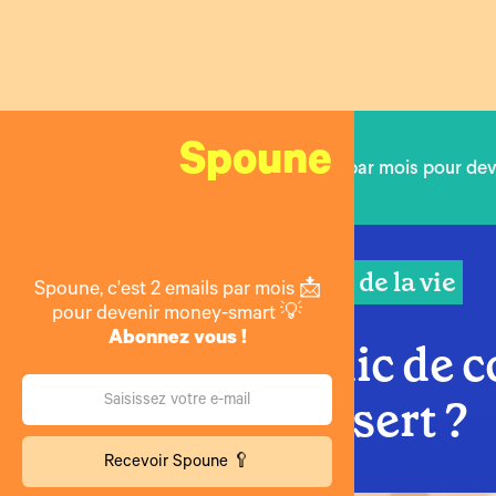
Spoune
2 emails par mois pour de
Le prix de la vie
Spoune, c'est 2 emails par mois 📩
pour devenir money-smart 💡
Abonnez vous !
Le syndic de c
quoi ça sert ?