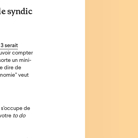
le syndic
 3 serait
ouvoir compter
sorte un mini-
e dire de
onomie” veut
 s’occupe de
 votre
to do