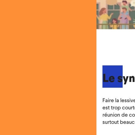
Le syn
Faire la lessiv
est trop cour
réunion de co
surtout beauc