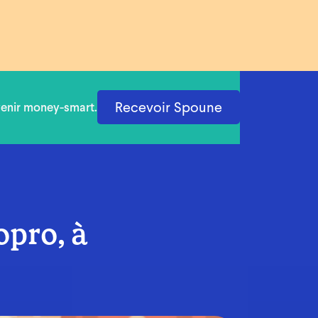
Recevoir Spoune
venir money-smart.
opro, à