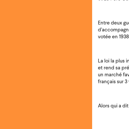
Entre deux gu
d’accompagner
votée en 1938
La loi la plus
et rend sa p
un marché fav
français sur 3
Alors qui a di