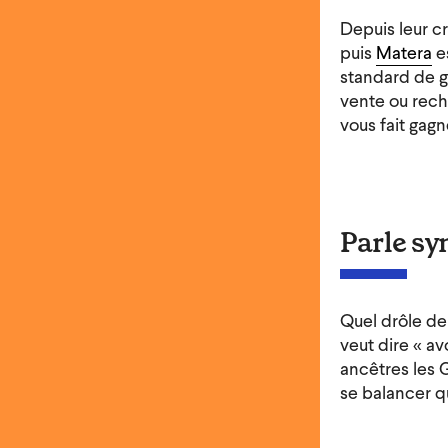
Depuis leur c
puis
Matera
es
standard de ge
vente ou reche
vous fait gagn
Parle sy
Quel drôle de
veut dire « av
ancêtres les G
se balancer q