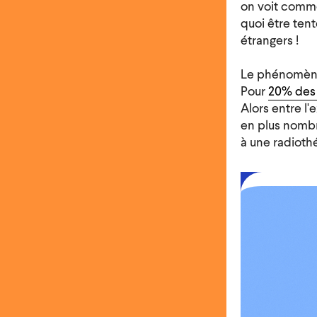
on voit com
quoi être ten
étrangers !
Le phénomène 
Pour
20% des
Alors entre l'
en plus nombr
à une radioth