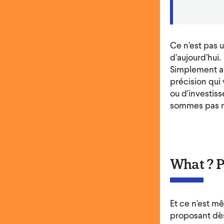
Ce n’est pas 
d’aujourd’hui.
Simplement ava
précision qui 
ou d'investis
sommes pas mé
What ? Pa
Et ce n’est m
proposant dès 