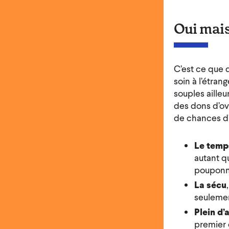
Oui mais 
C’est ce que 
soin à l’étran
souples ailleu
des dons d’ovo
de chances d’
Le temps
autant q
pouponn
La sécu
,
seulemen
Plein d’
premier 