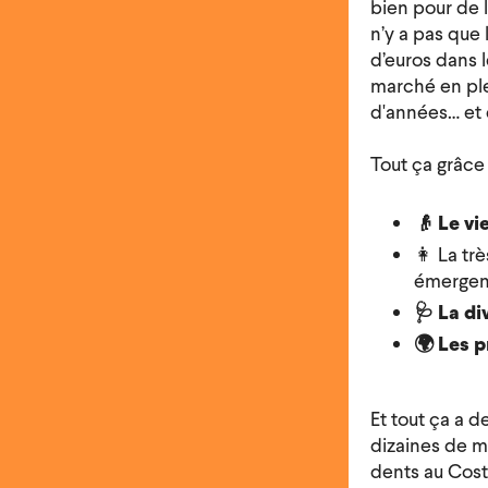
bien pour de 
n’y a pas que 
d’euros dans l
marché en ple
d'années… et q
Tout ça grâce 
👴 Le vi
👩 La tr
émergent
🩺 La di
🌍 Les p
Et tout ça a 
dizaines de m
dents au Cost