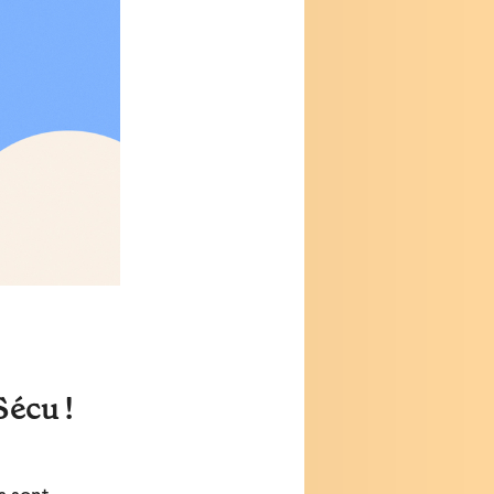
Sécu !