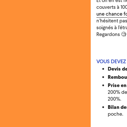
Et on en est f
couverts à 10
une chance fo
n’hésitent pas
soignés à l’ét
Regardons 🧐
VOUS DEVEZ 
Devis de
Rembour
Prise en
200% de 
200%.
Bilan d
poche.