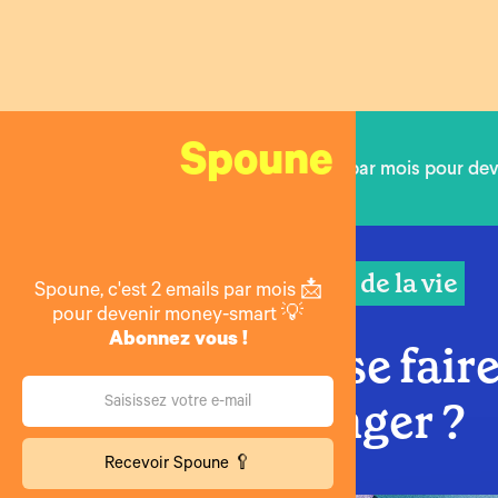
Spoune
2 emails par mois pour de
Le prix de la vie
Spoune, c'est 2 emails par mois 📩
pour devenir money-smart 💡
Abonnez vous !
Faut-il se fair
à l'étranger ?