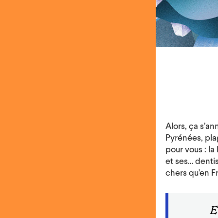
Alors, ça s’a
Pyrénées, pla
pour vous : la
et ses… denti
chers qu’en F
E