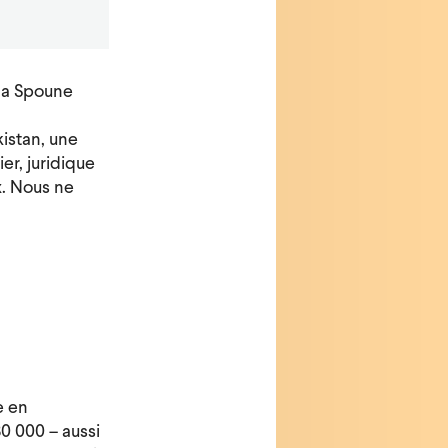
 la Spoune
kistan, une
er, juridique
. Nous ne
e en
30 000 – aussi