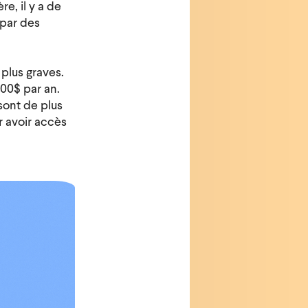
e, il y a de
 par des
plus graves.
000$ par an.
sont de plus
r avoir accès