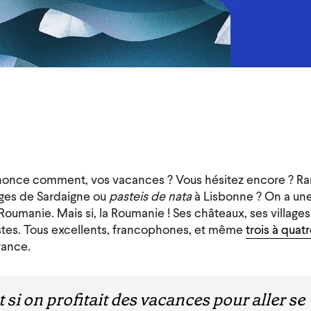
nnonce comment, vos vacances ? Vous hésitez encore ? Ra
ges de Sardaigne ou
pasteis de nata
à Lisbonne ? On a une
 Roumanie. Mais si, la Roumanie ! Ses châteaux, ses villag
stes. Tous excellents, francophones, et même
trois à quatr
rance.
t si on profitait des vacances pour aller se