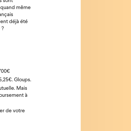
s sont
est quand même
ançais
ient déjà été
 ?
700€
5,25€. Gloups.
utuelle. Mais
boursement à
yer de votre