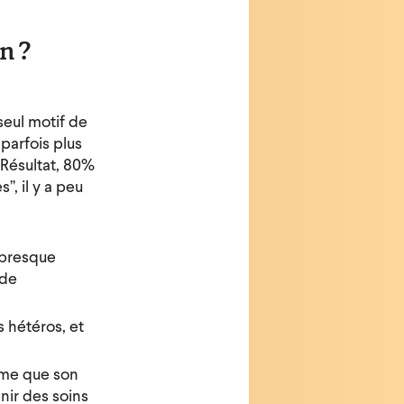
n ?
 seul motif de
parfois plus
 Résultat, 80%
”, il y a peu
 presque
 de
 hétéros, et
ème que son
nir des soins