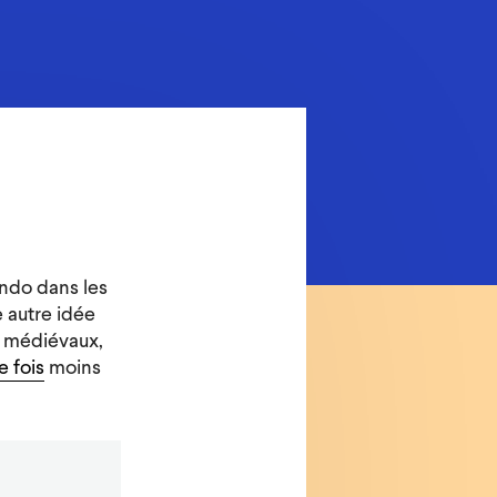
ndo dans les
 autre idée
es médiévaux,
e fois
moins