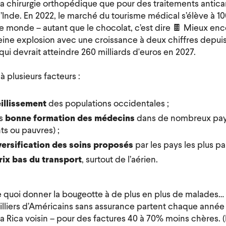
la chirurgie orthopédique que pour des traitements antican
l’Inde. En 2022, le marché du tourisme médical s’élève à 10
e monde – autant que le chocolat, c’est dire 🍫 Mieux enco
ine explosion avec une croissance à deux chiffres depuis
ui devrait atteindre 260 milliards d'euros en 2027.
à plusieurs facteurs :
eillissement
des populations occidentales ;
ès
bonne formation des médecins
dans de nombreux pay
s ou pauvres) ;
versification des soins proposés
par les pays les plus pa
rix bas du transport
, surtout de l’aérien.
de quoi donner la bougeotte à de plus en plus de malades…
illiers d’Américains sans assurance partent chaque année 
a Rica voisin – pour des factures 40 à 70% moins chères. 