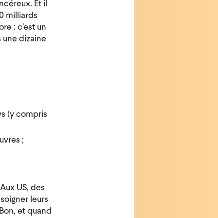
céreux. Et il
0 milliards
re : c’est un
 une dizaine
s (y compris
uvres ;
 Aux US, des
soigner leurs
(Bon, et quand