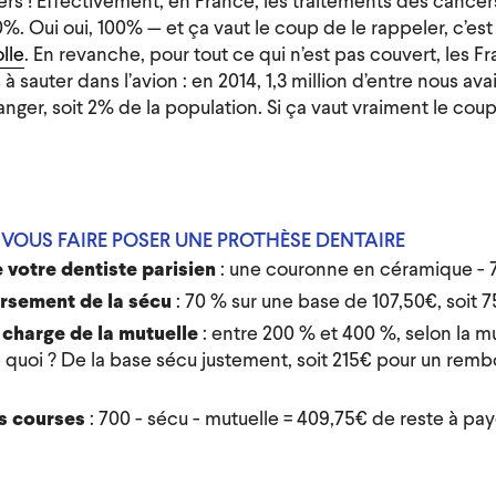
iers ! Effectivement, en France, les traitements des cancer
0%. Oui oui, 100% — et ça vaut le coup de le rappeler, c’
lle
. En revanche, pour tout ce qui n’est pas couvert, les Fr
 à sauter dans l’avion : en 2014, 1,3 million d’entre nous ava
ranger, soit 2% de la population. Si ça vaut vraiment le coup
VOUS FAIRE POSER UNE PROTHÈSE DENTAIRE
 votre dentiste parisien
: une couronne en céramique - 
sement de la sécu
: 70 % sur une base de 107,50€, soit 7
 charge de la mutuelle
: entre 200 % et 400 %, selon la m
quoi ? De la base sécu justement, soit 215€ pour un rem
es courses
: 700 - sécu - mutuelle = 409,75€ de reste à pa