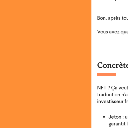
Bon, après tout
Vous avez qua
Concrète
NFT ? Ça veut
traduction n’
investisseur f
Jeton : u
garantit 