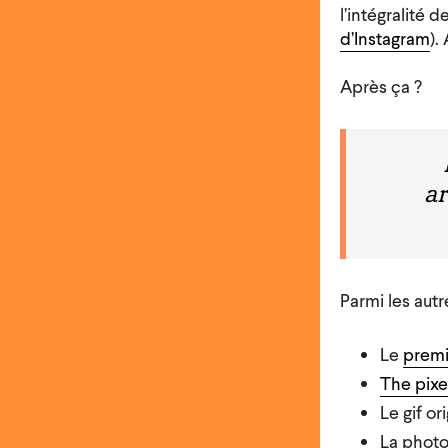
l’intégralité
d’Instagram
).
Après ça ?
ar
Parmi les autr
Le
premi
The pixe
Le gif or
La photo