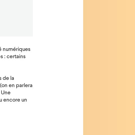
té numériques
s : certains
s de la
(on en parlera
? Une
Ou encore un