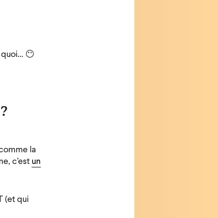
uoi... 😶
 ?
s comme la
me, c’est
un
 (et qui