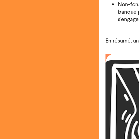
Non-fong
banque p
s’engage
En résumé, un 