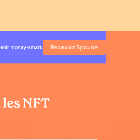
Recevoir Spoune
venir money-smart.
t les NFT