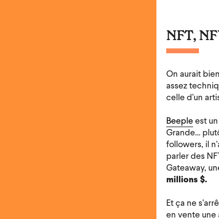
NFT, N
On aurait bie
assez techniq
celle d’un art
Beeple
est un 
Grande… plutô
followers, il 
parler des NF
Gateaway, une
millions $.
Et ça ne s’arr
en vente une 