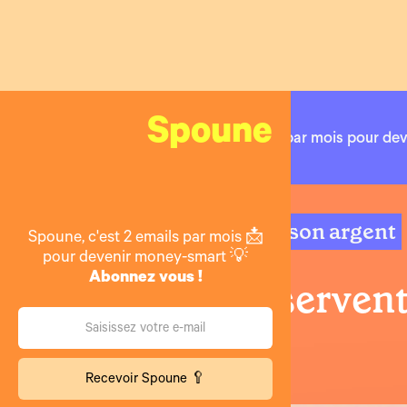
Spoune
2 emails par mois pour de
Placer son argent
Spoune, c'est 2 emails par mois 📩
pour devenir money-smart 💡
Abonnez vous !
À quoi serven
?