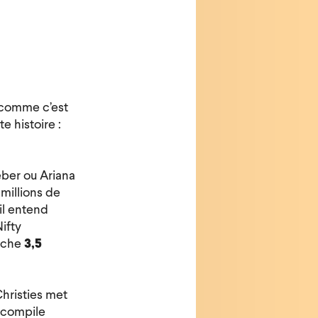
 comme c’est
e histoire :
ieber ou Ariana
millions de
il entend
ifty
poche
3,5
Christies met
i compile