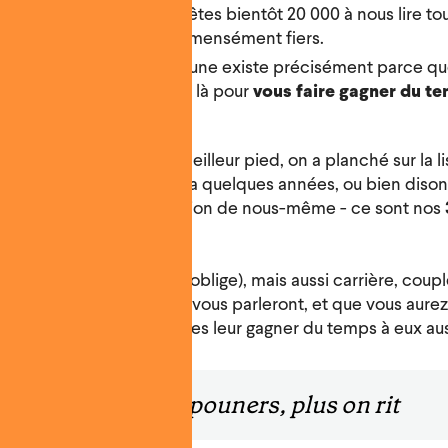
’en quelques mois, vous êtes bientôt 20 000 à nous lire to
 et que ça nous rend immensément fiers.
ut, surtout, parce que Spoune existe précisément parce q
vite et que nous sommes là pour
vous faire gagner du t
aquer cette rentrée du meilleur pied, on a planché sur la li
 aurait aimé recevoir il y a quelques années, ou bien diso
yer à une plus jeune version de nous-même - ce sont nos
ans.
 finances (
money-smart
oblige), mais aussi carrière, couple
spère que ces conseils vous parleront, et que vous aurez
 amis - soyez sympa, faites leur gagner du temps à eux aus
Plus on est de Spouners, plus on rit