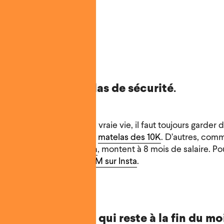
 🐷
 toujours un matelas de sécurité
.
y a pas de CTRL+Z dans la vraie vie, il faut toujours garder 
. Chez Virgil, on parle du
matelas des 10K
. D’autres, comm
 personnelles
Suze Orman
, montent à 8 mois de salaire. P
us pouvez essayer de la
DM sur Insta
.
ne, ce n’est pas ce qui reste à la fin du moi