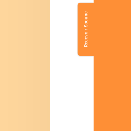
Recevoir Spoune
Investis
4. Ne jam
Privilégiez pl
contrôler un t
5. N’essa