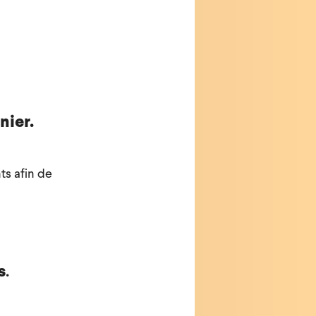
nier.
ts afin de
s
.