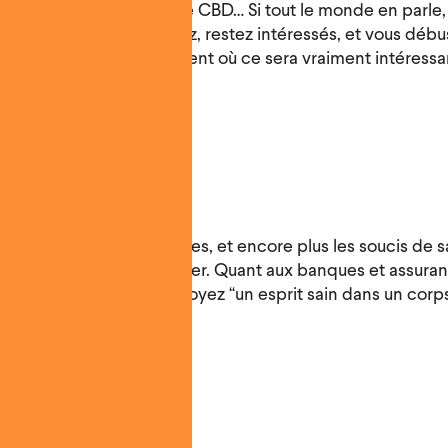
,
Gamestop
, boutiques de CBD… Si tout le monde en parle, 
à passé. Ceci dit, creusez, restez intéressés, et vous déb
aine opportunité au moment où ce sera vraiment intéressa
soin de vous.
ut pour tous les problèmes, et encore plus les soucis de s
 plus ils sont faciles à traiter. Quant aux banques et assuran
mières ravies que vous soyez “un esprit sain dans un corps
