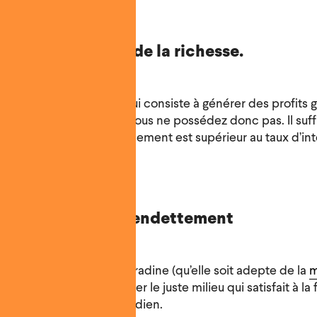
tes sont le secret de la richesse.
râce à
l’effet de levier
, qui consiste à générer des profits 
vous empruntez - et que vous ne possédez donc pas. Il suff
vestissement dont le rendement est supérieur au taux d’int
z le bon niveau d’endettement
e dépensière et la fourmi radine (qu’elle soit adepte de la
m
eraging
”), à vous de trouver le juste milieu qui satisfait à la 
long terme et votre quotidien.