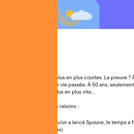
e : les années sont de plus en plus courtes. La preuve ? À
nte 1/10e = 10 % de notre vie passée. À 50 ans, seulement
que le temps passe de plus en plus vite…
t ça ? Pour au moins trois raisons :
e depuis un an et demi qu’on a lancé Spoune, le temps a fi
out ça ne nous rajeunit pas).