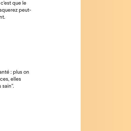
c’est que le
usquerez peut-
nt.
anté : plus on
ces, elles
 sain”.