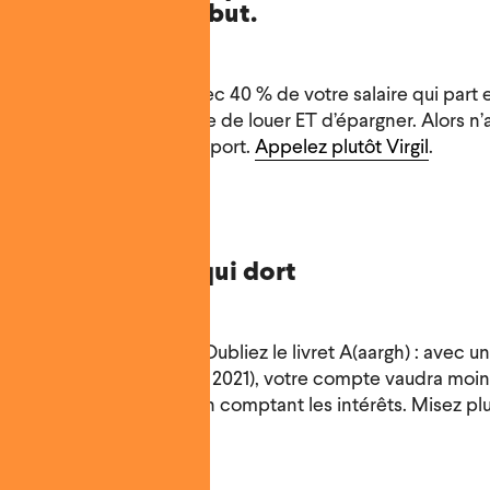
met de côté au début.
ns les grandes villes, avec 40 % de votre salaire qui par
er, il est quasi-impossible de louer ET d’épargner. Alors n
ur vous constituer un apport.
Appelez plutôt Virgil
.
vous de l’argent qui dort
mies au-delà de 10K ? Oubliez le livret A(aargh) : avec un
flation attendue à 1 % en 2021), votre compte vaudra moins
le 1er janvier… même en comptant les intérêts. Misez plu
 ou le PEA.