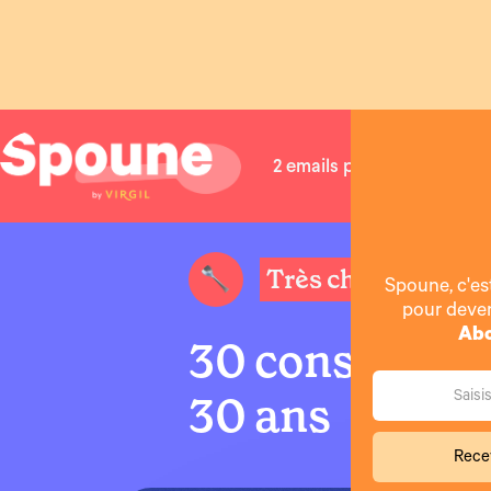
2 emails par mois pour de
Très chères idées
Spoune, c'es
pour deve
Abo
30 conseils à l
30 ans