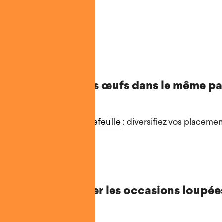
sement 💰
ais mettre tous ses œufs dans le même pa
utôt une
stratégie de portefeuille
: diversifiez vos placemen
ant soit peu les risques.
yez pas de rattraper les occasions loupée