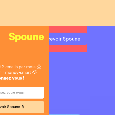
Spoune
Recevoir Spoune
venir money-smart.
t 2 emails par mois 📩
nir money-smart 💡
nnez vous !
ire avant