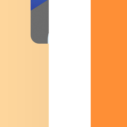
Parce qu
semaines
Et surto
passent 
Alors pour att
conseils qu’on
aimerait envo
lire avant 30 
On va y parler
hobbies… On e
partager à vos