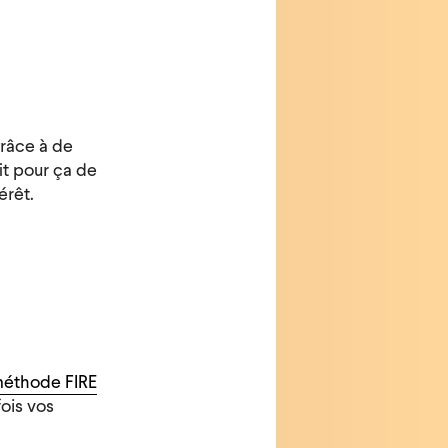
grâce à de
it pour ça de
érêt.
éthode FIRE
fois vos