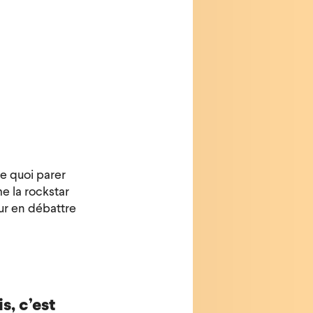
de quoi parer
e la rockstar
our en débattre
s, c’est