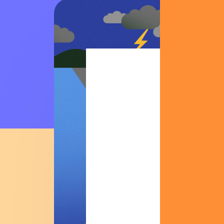
C’est mécaniqu
année représe
pas étonnant 
Pourquoi on di
Parce qu
(et que t