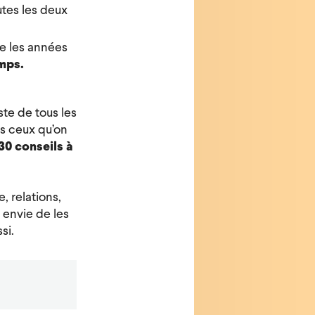
utes les deux
ue les années
emps.
ste de tous les
ns ceux qu’on
30 conseils à
, relations,
 envie de les
si.